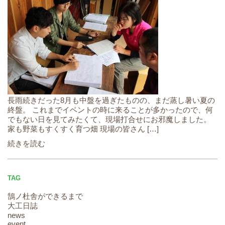
長雨続きだった8月も中盤を過ぎたものの、まだ蒸し暑い夏の
終盤。 これまでイベントの時に来ることが多かったので、何
でもない日を見てみたくて、現場打合せにお邪魔しました。
家も野菜もすくすく育つ畑 現場の皆さん […]
続きを読む
TAG
鵠ノ杜舎ができるまで
大工日誌
news
event