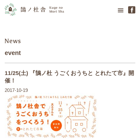
鵠の杜舎
news
event
11/25(土) 『鵠ノ杜 うごくおうちと とれたて市』開
催！
2017-10-19